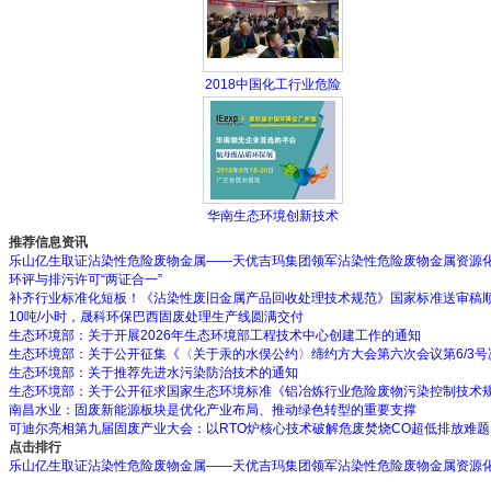
2018中国化工行业危险
华南生态环境创新技术
推荐信息资讯
乐山亿生取证沾染性危险废物金属——天优吉玛集团领军沾染性危险废物金属资源
环评与排污许可“两证合一”
补齐行业标准化短板！《沾染性废旧金属产品回收处理技术规范》国家标准送审稿
10吨/小时，晟科环保巴西固废处理生产线圆满交付
生态环境部：关于开展2026年生态环境部工程技术中心创建工作的通知
生态环境部：关于公开征集《〈关于汞的水俣公约〉缔约方大会第六次会议第6/3
生态环境部：关于推荐先进水污染防治技术的通知
生态环境部：关于公开征求国家生态环境标准《铝冶炼行业危险废物污染控制技术
南昌水业：固废新能源板块是优化产业布局、推动绿色转型的重要支撑
可迪尔亮相第九届固废产业大会：以RTO炉核心技术破解危废焚烧CO超低排放难题
点击排行
乐山亿生取证沾染性危险废物金属——天优吉玛集团领军沾染性危险废物金属资源