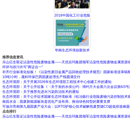
2018中国化工行业危险
华南生态环境创新技术
推荐信息资讯
乐山亿生取证沾染性危险废物金属——天优吉玛集团领军沾染性危险废物金属资源
环评与排污许可“两证合一”
补齐行业标准化短板！《沾染性废旧金属产品回收处理技术规范》国家标准送审稿
10吨/小时，晟科环保巴西固废处理生产线圆满交付
生态环境部：关于开展2026年生态环境部工程技术中心创建工作的通知
生态环境部：关于公开征集《〈关于汞的水俣公约〉缔约方大会第六次会议第6/3
生态环境部：关于推荐先进水污染防治技术的通知
生态环境部：关于公开征求国家生态环境标准《铝冶炼行业危险废物污染控制技术
南昌水业：固废新能源板块是优化产业布局、推动绿色转型的重要支撑
可迪尔亮相第九届固废产业大会：以RTO炉核心技术破解危废焚烧CO超低排放难题
点击排行
乐山亿生取证沾染性危险废物金属——天优吉玛集团领军沾染性危险废物金属资源