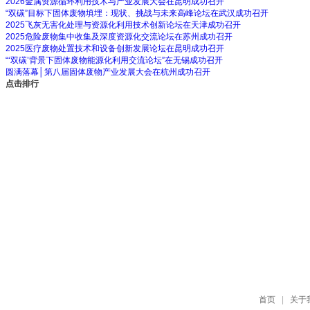
2026金属资源循环利用技术与产业发展大会在昆明成功召开
“双碳”目标下固体废物填埋：现状、挑战与未来高峰论坛在武汉成功召开
2025飞灰无害化处理与资源化利用技术创新论坛在天津成功召开
2025危险废物集中收集及深度资源化交流论坛在苏州成功召开
2025医疗废物处置技术和设备创新发展论坛在昆明成功召开
“‘双碳’背景下固体废物能源化利用交流论坛”在无锡成功召开
圆满落幕│第八届固体废物产业发展大会在杭州成功召开
点击排行
首页
|
关于