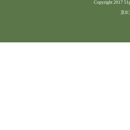
Copyright 2017 51g
京IC
友情链接：
焚烧炉
|
危废处置
|
环保软件
|
危废治理
|
破碎机
|
综合治理