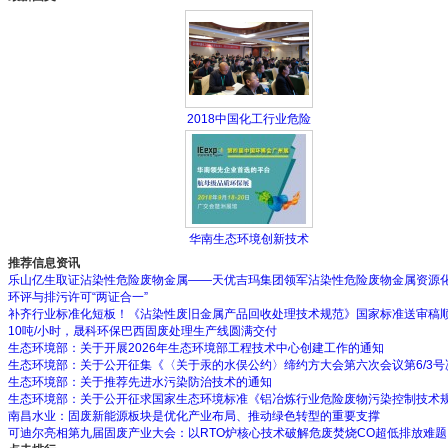
2018中国化工行业危险
华南生态环境创新技术
推荐信息资讯
乐山亿生取证沾染性危险废物金属——天优吉玛集团领军沾染性危险废物金属资源
环评与排污许可“两证合一”
补齐行业标准化短板！《沾染性废旧金属产品回收处理技术规范》国家标准送审稿
10吨/小时，晟科环保巴西固废处理生产线圆满交付
生态环境部：关于开展2026年生态环境部工程技术中心创建工作的通知
生态环境部：关于公开征集《〈关于汞的水俣公约〉缔约方大会第六次会议第6/3
生态环境部：关于推荐先进水污染防治技术的通知
生态环境部：关于公开征求国家生态环境标准《铝冶炼行业危险废物污染控制技术
南昌水业：固废新能源板块是优化产业布局、推动绿色转型的重要支撑
可迪尔亮相第九届固废产业大会：以RTO炉核心技术破解危废焚烧CO超低排放难题