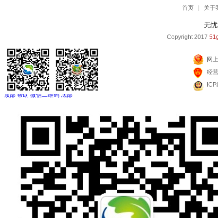
首页
|
关于
无忧
Copyright 2017
51g
网
经
IC
顶部
帮助
微信二维码
底部