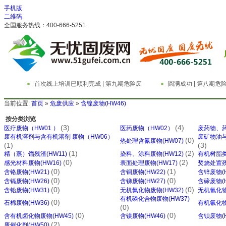
手机版
二维码
全国服务热线：400-666-5251
首次线上培训已顺利完成 | 第九期危险废
圆满成功 | 第八期
物管理与技术实务精英特训营
务精英特训营
当前位置:
首页
»
危废供应
»
含镍废物(HW46)
按分类浏览
(3)
(4)
医疗废物（HW01 ）
医药废物（HW02）
废药物、药
废有机溶剂与含有机溶剂 废物（HW06）
废矿物油与
(0)
热处理含氰废物(HW07)
(1)
(3)
(1)
(2)
精（蒸）馏残渣(HW11)
染料、涂料废物(HW12)
有机树脂类
(0)
(2)
感光材料废物(HW16)
表面处理废物(HW17)
焚烧处置残
(0)
(1)
含铬废物(HW21)
含铜废物(HW22)
含锌废物(H
(0)
(0)
含镉废物(HW26)
含锑废物(HW27)
含碲废物(H
(0)
(0)
含铅废物(HW31)
无机氟化物废物(HW32)
无机氰化物
有机磷化合物废物(HW37)
(0)
石棉废物(HW36)
有机氰化物
(0)
(0)
(0)
含有机卤化物废物(HW45)
含镍废物(HW46)
含钡废物(H
(2)
废催化剂(HW50)