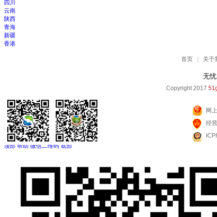
四川
云南
陕西
青海
新疆
香港
首页
|
关于
无忧
Copyright 2017
51g
网
经
IC
顶部
帮助
微信二维码
底部