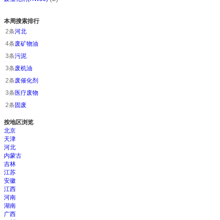
本周搜索排行
2条
河北
4条
废矿物油
3条
污泥
3条
废机油
2条
废催化剂
3条
医疗废物
2条
固废
按地区浏览
北京
天津
河北
内蒙古
吉林
江苏
安徽
江西
河南
湖南
广西