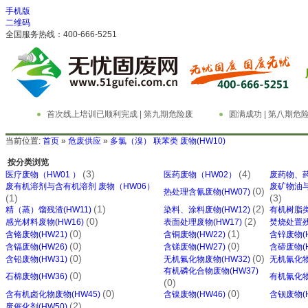
手机版
二维码
全国服务热线：400-666-5251
首次线上培训已顺利完成 | 第九期危险废
圆满成功 | 第八期
物管理与技术实务精英特训营
务精英特训营
当前位置:
首页
»
危废供应
»
多氯（溴） 联苯类 废物(HW10)
按分类浏览
(3)
(4)
医疗废物（HW01 ）
医药废物（HW02）
废药物、药
废有机溶剂与含有机溶剂 废物（HW06）
废矿物油与
(0)
热处理含氰废物(HW07)
(1)
(3)
(1)
(2)
精（蒸）馏残渣(HW11)
染料、涂料废物(HW12)
有机树脂类
(0)
(2)
感光材料废物(HW16)
表面处理废物(HW17)
焚烧处置残
(0)
(1)
含铬废物(HW21)
含铜废物(HW22)
含锌废物(H
(0)
(0)
含镉废物(HW26)
含锑废物(HW27)
含碲废物(H
(0)
(0)
含铅废物(HW31)
无机氟化物废物(HW32)
无机氰化物
有机磷化合物废物(HW37)
(0)
石棉废物(HW36)
有机氰化物
(0)
(0)
(0)
含有机卤化物废物(HW45)
含镍废物(HW46)
含钡废物(H
(2)
废催化剂(HW50)