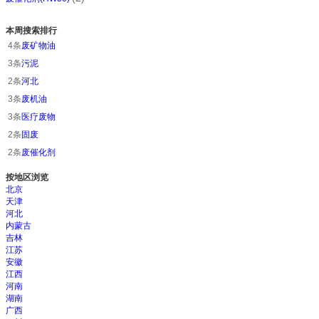
本周搜索排行
4条
废矿物油
3条
污泥
2条
河北
3条
废机油
3条
医疗废物
2条
固废
2条
废催化剂
按地区浏览
北京
天津
河北
内蒙古
吉林
江苏
安徽
江西
河南
湖南
广西