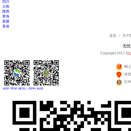
四川
云南
陕西
青海
新疆
香港
首页
|
关于
无忧
Copyright 2017
51g
网
经
IC
顶部
帮助
微信二维码
底部