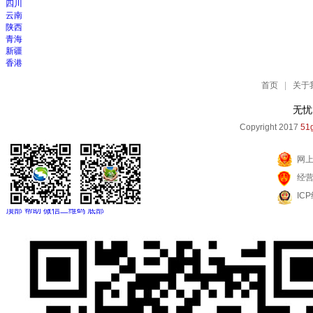
四川
云南
陕西
青海
新疆
香港
首页
|
关于
无忧
Copyright 2017
51g
网
经
IC
顶部
帮助
微信二维码
底部