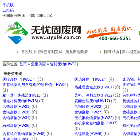
手机版
二维码
全国服务热线：400-666-5251
首次线上培训已顺利完成 | 第九期危险废
圆满成功 | 第八期
物管理与技术实务精英特训营
务精英特训营
当前位置:
首页
»
危废供应
»
含铅废物(HW31)
按分类浏览
(3)
(4)
医疗废物（HW01 ）
医药废物（HW02）
废药物、药
废有机溶剂与含有机溶剂 废物（HW06）
废矿物油与
(0)
热处理含氰废物(HW07)
(1)
(3)
(1)
(2)
精（蒸）馏残渣(HW11)
染料、涂料废物(HW12)
有机树脂类
(0)
(2)
感光材料废物(HW16)
表面处理废物(HW17)
焚烧处置残
(0)
(1)
含铬废物(HW21)
含铜废物(HW22)
含锌废物(H
(0)
(0)
含镉废物(HW26)
含锑废物(HW27)
含碲废物(H
(0)
(0)
含铅废物(HW31)
无机氟化物废物(HW32)
无机氰化物
有机磷化合物废物(HW37)
(0)
石棉废物(HW36)
有机氰化物
(0)
(0)
(0)
含有机卤化物废物(HW45)
含镍废物(HW46)
含钡废物(H
(2)
废催化剂(HW50)