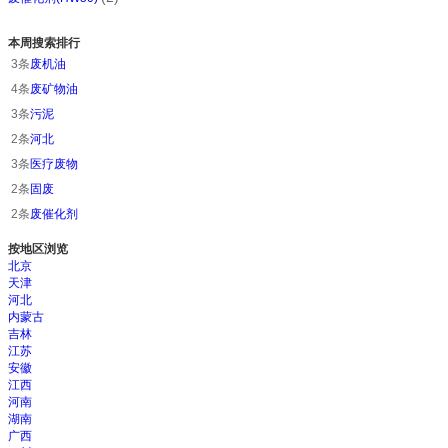
本周搜索排行
3条
废机油
4条
废矿物油
3条
污泥
2条
河北
3条
医疗废物
2条
固废
2条
废催化剂
按地区浏览
北京
天津
河北
内蒙古
吉林
江苏
安徽
江西
河南
湖南
广西