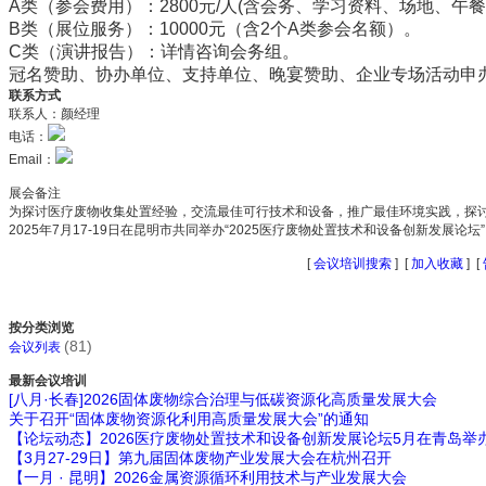
A类（参会费用）：2800元/人(含会务、学习资料、场地、午餐
B类（展位服务）：10000元（含2个A类参会名额）。
C类（演讲报告）：详情咨询会务组。
冠名赞助、协办单位、支持单位、晚宴赞助、企业专场活动申
联系方式
联系人：颜经理
电话：
Email：
展会备注
为探讨医疗废物收集处置经验，交流最佳可行技术和设备，推广最佳环境实践，探
2025年7月17-19日在昆明市共同举办“2025医疗废物处置技术和设备创新发展论坛
[
会议培训搜索
] [
加入收藏
] [
按分类浏览
(81)
会议列表
最新会议培训
[八月·长春]2026固体废物综合治理与低碳资源化高质量发展大会
关于召开“固体废物资源化利用高质量发展大会”的通知
【论坛动态】2026医疗废物处置技术和设备创新发展论坛5月在青岛举
【3月27-29日】第九届固体废物产业发展大会在杭州召开
【一月 · 昆明】2026金属资源循环利用技术与产业发展大会