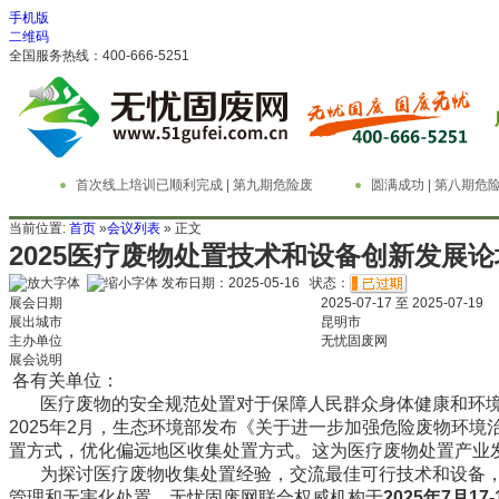
手机版
二维码
全国服务热线：400-666-5251
首次线上培训已顺利完成 | 第九期危险废
圆满成功 | 第八期
物管理与技术实务精英特训营
务精英特训营
当前位置:
首页
»
会议列表
» 正文
2025医疗废物处置技术和设备创新发展论
发布日期：2025-05-16 状态：
展会日期
2025-07-17 至 2025-07-19
展出城市
昆明市
主办单位
无忧固废网
展会说明
各有关单位：
医疗废物的安全规范处置对于保障人民群众身体健康和环境
2025年2月，生态环境部发布《关于进一步加强危险废物环
置方式，优化偏远地区收集处置方式。这为医疗废物处置产业
为探讨医疗废物收集处置经验，交流最佳可行技术和设备，
管理和无害化处置，无忧固废网联合权威机构于
20
25
年
7
月
17
-