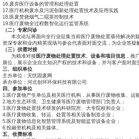
16.废弃医疗设备的管理和处理处置
17.医疗机构废水及污泥创新处理处置技术及应用实践
18.医废焚烧烟气二噁英控制技术
19.医疗废物全过程数智化运行监管系统
（
二
）专家问诊
本次论坛将面向全行业征集当前医疗废物处置亟待解决的疑
资深专家和业内精英现场与参会代表面对面交流，为企业答疑
（
三
）供需对接
为精准对接
医疗废物
处理处置技术、设备和项目信息
，推
展位，展示企业自主知识产权的技术和设备，并与客户面对面
三、组织单位
主办单位：无忧固废网
承办单位：河北创环环保科技有限公司
四、参加单位
1.医疗废物产生单位及相关医疗机构，从事医疗废物收集、运
2.地方生态环境、卫生健康等医疗废物管理部门负责人；
3.医疗废物处置技术研发的科研院所、大专院校和企业；
4.医疗废物收集、转运、处置等相关设备制造企业；
5.医疗废物信息化智慧管理系统及智能监管设备企业；
6.投融资机构及相关媒体。
五
、
收费标准