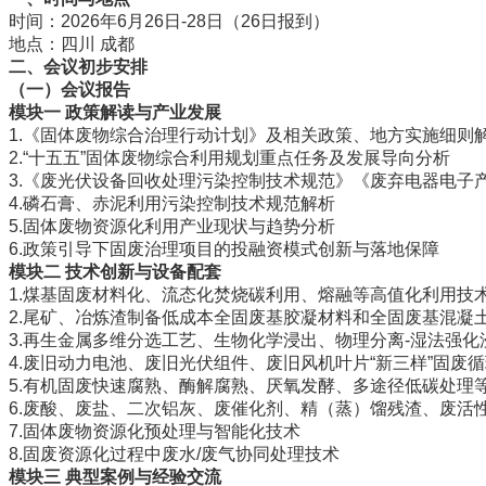
时间：2026年6月26日-28日（26日报到）
地点：四川 成都
二、会议初步安排
（一）
会议报告
模块一 政策解读与产业发展
1.《固体废物综合治理行动计划》及相关政策、地方实施细则
2.“十五五”固体废物综合利用规划重点任务及发展导向分析
3.《废光伏设备回收处理污染控制技术规范》《废弃电器电子
4.磷石膏、赤泥利用污染控制技术规范解析
5.固体废物资源化利用产业现状与趋势分析
6.政策引导下固废治理项目的投融资模式创新与落地保障
模块二 技术创新与设备配套
1.煤基固废材料化、流态化焚烧碳利用、熔融等高值化利用技
2.尾矿、冶炼渣制备低成本全固废基胶凝材料和全固废基混凝
3.再生金属多维分选工艺、生物化学浸出、物理分离-湿法强
4.废旧动力电池、废旧光伏组件、废旧风机叶片“新三样”固废
5.有机固废快速腐熟、酶解腐熟、厌氧发酵、多途径低碳处理
6.废酸、废盐、二次铝灰、废催化剂、精（蒸）馏残渣、废活
7.固体废物资源化预处理与智能化技术
8.固废资源化过程中废水/废气协同处理技术
模块三 典型案例与经验交流