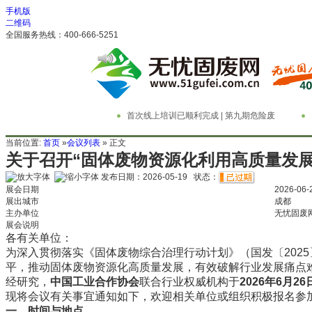
手机版
二维码
全国服务热线：400-666-5251
首次线上培训已顺利完成 | 第九期危险废
物管理与技术实务精英特训营
务
当前位置:
首页
»
会议列表
» 正文
关于召开“固体废物资源化利用高质量发展
发布日期：2026-05-19 状态：
展会日期
2026-06-
展出城市
成都
主办单位
无忧固废
展会说明
各有关单位：
为深入贯彻落实《固体废物综合治理行动计划》（国发〔202
平，推动固体废物资源化高质量发展，有效破解行业发展痛点
经研究，
中国工业合作协会
联合行业权威机构于
2026年6月26
现将会议有关事宜通知如下，欢迎相关单位或组织积极报名参
一、时间与地点