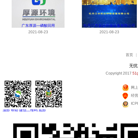
广东厚源—磷酸回用
牡丹江市辰达环保设备有限公司
2021-08-23
2021-08-23
首页
|
无忧
Copyright 2017
51g
网
经
IC
顶部
帮助
微信二维码
底部