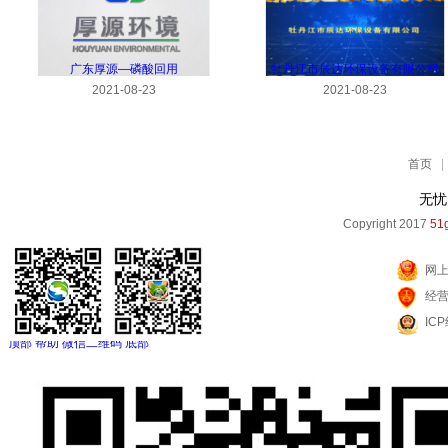
广东厚源—磷酸回用
牡丹江市辰达环保设备有限公司
2021-08-23
2021-08-23
首页
|
无忧
Copyright 2017
51g
网
经
IC
顶部
帮助
微信二维码
底部