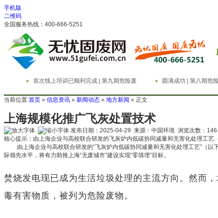
手机版
二维码
全国服务热线：400-666-5251
首次线上培训已顺利完成 | 第九期危险废
圆满成功 | 第八期
物管理与技术实务精英特训营
务精英特训营
当前位置:
首页
»
信息资讯
»
新闻动态
»
地方新闻
» 正文
上海规模化推广飞灰处置技术
发布日期：2025-04-29 来源：中国环境 浏览次数：
146
核心提示：由上海企业与高校联合研发的飞灰炉内低碳协同减量和无害化处理工艺（
由上海企业与高校联合研发的“飞灰炉内低碳协同减量和无害化处理工艺”（以
际领先水平，将有力助推上海“无废城市”建设实现“零填埋”目标。
焚烧发电现已成为生活垃圾处理的主流方向。然而，
毒有害物质，被列为危险废物。