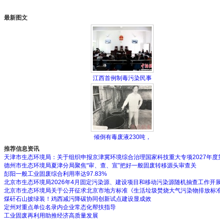
最新图文
江西首例制毒污染民事
倾倒有毒废液230吨，
推荐信息资讯
天津市生态环境局：关于组织申报京津冀环境综合治理国家科技重大专项2027年度
德州市生态环境局夏津分局聚焦“审、查、宣”把好一般固废转移源头审查关
彭阳一般工业固废综合利用率达97.83%
北京市生态环境局2026年4月固定污染源、建设项目和移动污染源随机抽查工作开
北京市生态环境局关于公开征求北京市地方标准《生活垃圾焚烧大气污染物排放标
煤矸石山披绿装！鸡西减污降碳协同创新试点建设显成效
定州对重点单位名录内企业常态化帮扶指导
工业固废再利用助推经济高质量发展