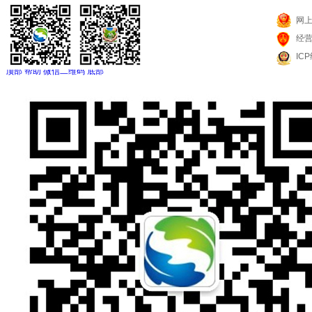
网
经
IC
顶部
帮助
微信二维码
底部