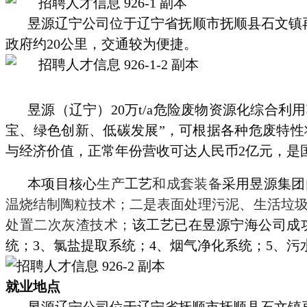
昱源辽宁公司位于辽宁省抚顺市抚顺县石文镇
政府约20公里，交通较为便捷。
昱源（辽宁）
20万t/a危险废物资源化综合
宝、绿色创新、低碳发展”，可根据各种危废特
与经济价值，正常年份营收可达人民币2亿元，是
本项目核心
生产
工艺
和成套装备
采用昱源集团
温烧结制陶粒技术；二是表面处理污泥、生活垃
处置二次灰渣技术
；
该工艺已在昱源宁海公司成
统；3、氯盐提取系统；4、烟气净化系统；5、污
就业地点