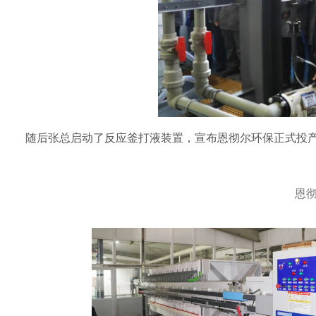
随后张总启动了反应釜打液装置，宣布恩彻尔环保正式投
恩