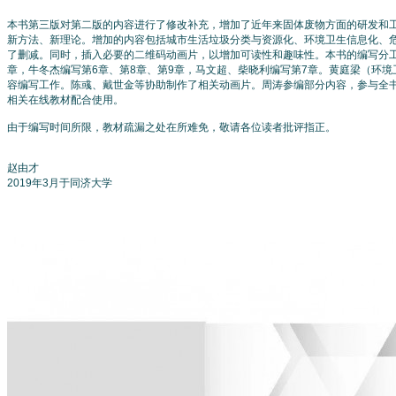
本书第三版对第二版的内容进行了修改补充，增加了近年来固体废物方面的研发和
新方法、新理论。增加的内容包括城市生活垃圾分类与资源化、环境卫生信息化、
了删减。同时，插入必要的二维码动画片，以增加可读性和趣味性。本书的编写分工
章，牛冬杰编写第6章、第8章、第9章，马文超、柴晓利编写第7章。黄庭梁（环
容编写工作。陈彧、戴世金等协助制作了相关动画片。周涛参编部分内容，参与全书文字润色
相关在线教材配合使用。
由于编写时间所限，教材疏漏之处在所难免，敬请各位读者批评指正。
赵由才
2019年3月于同济大学