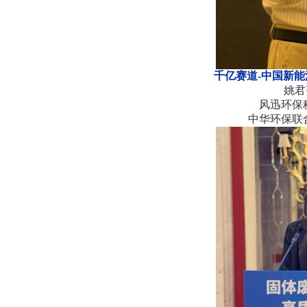
千亿赛道
-中国新
姚
风迅环保
中华环保联