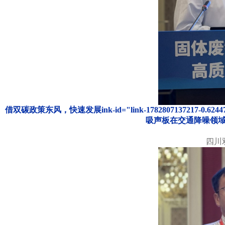
借双碳政策东风，快速发展
ink-id="l
ink-1782807137217-0.62
吸声板
在交通降噪领
四川