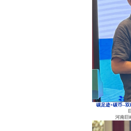
碳足迹
+碳币--
河南巨