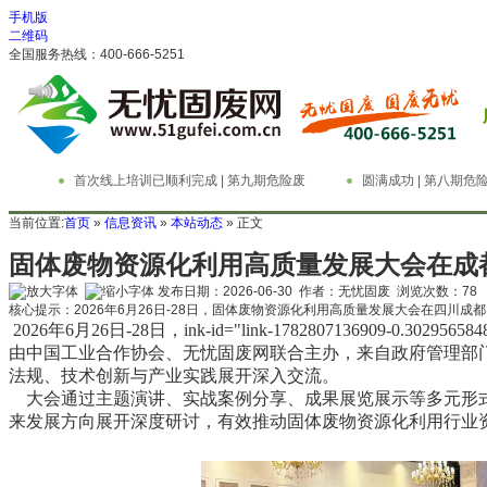
手机版
二维码
全国服务热线：400-666-5251
首次线上培训已顺利完成 | 第九期危险废
圆满成功 | 第八期
物管理与技术实务精英特训营
务精英特训营
当前位置:
首页
»
信息资讯
»
本站动态
» 正文
固体废物资源化利用高质量发展大会在成
发布日期：2026-06-30 作者：无忧固废 浏览次数：
78
核心提示：2026年6月26日-28日，固体废物资源化利用高质量发展大会在四川
2026年
6
月
26日-
2
8
日，
ink-id="l
ink-1782807136909-0.3029
由中国工业合作协会
、
无忧固废网
联合
主办，来自政府管理部
法规、技术创新与产业实践展开深入交流。
大会通过主题演讲、实战案例分享、成果展览展示等多元形式
来发展方向展开深度研讨，有效推动固体废物资源化利用行业