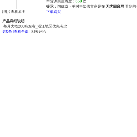
本资源关注热度：
658
次
提示
：询价或下单时告知供货商是在
无忧固废网
看到的
击图片查看原图
下单购买
产品详细说明
每月大概200吨左右_浙江地区优先考虑
共
0
条 [查看全部]
相关评论