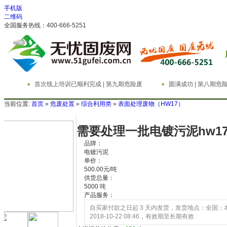
手机版
二维码
全国服务热线：400-666-5251
首次线上培训已顺利完成 | 第九期危险废
圆满成功 | 第八期
物管理与技术实务精英特训营
务精英特训营
当前位置:
首页
»
危废处置
»
综合利用类
»
表面处理废物（HW17）
需要处理一批电镀污泥hw17-
品牌：
电镀污泥
单价：
500.00元/吨
供货总量：
5000 吨
产品服务：
自买家付款之日起
3
天内发货，发货地点：全国；
2018-10-22 08:46，有效期至长期有效