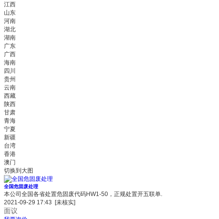
江西
山东
河南
湖北
湖南
广东
广西
海南
四川
贵州
云南
西藏
陕西
甘肃
青海
宁夏
新疆
台湾
香港
澳门
切换到大图
全国危固废处理
本公司全国各省处置危固废代码HW1-50，正规处置开五联单.
2021-09-29 17:43
[未核实]
面议