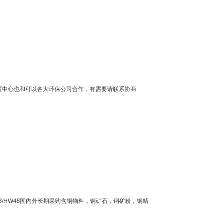
置中心也和可以各大环保公司合作，有需要请联系协商
33/HW48国内外长期采购含铜物料，铜矿石，铜矿粉，铜精