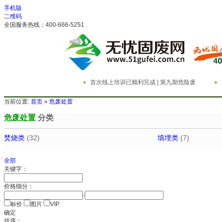
手机版
二维码
全国服务热线：400-666-5251
首次线上培训已顺利完成 | 第九期危险废
物管理与技术实务精英特训营
务
当前位置:
首页
»
危废处置
危废处置
分类
焚烧类
(32)
填埋类
(7)
全部
关键字：
价格细分：
-
标价
图片
VIP
确定
排序：