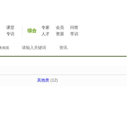
课堂
专家
会员
问答
综合
专访
人才
资源
常识
务精英
其他类
(12)