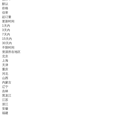
默认
价格
信誉
起订量
更新时间
1天内
3天内
7天内
15天内
30天内
不限时间
资源所在地区
北京
上海
天津
重庆
河北
山西
内蒙古
辽宁
吉林
黑龙江
江苏
浙江
安徽
福建