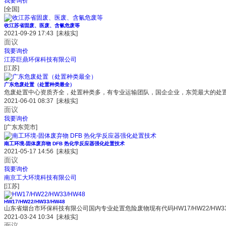
我要询价
[全国]
收江苏省固废、医废、含氰危废等
2021-09-29 17:43
[未核实]
面议
我要询价
江苏巨鼎环保科技有限公司
[江苏]
广东危废处置（处置种类最全）
危废处置中心资质齐全，处置种类多，有专业运输团队，国企企业，东莞最大的处
2021-06-01 08:37
[未核实]
面议
我要询价
[广东东莞市]
南工环境-固体废弃物 DFB 热化学反应器强化处置技术
2021-05-17 14:56
[未核实]
面议
我要询价
南京工大环境科技有限公司
[江苏]
HW17/HW22/HW33/HW48
山东省烟台市环保科技有限公司国内专业处置危险废物现有代码HW17/HW22/HW
2021-03-24 10:34
[未核实]
面议