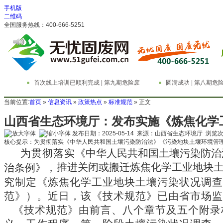
手机版
二维码
全国服务热线：400-666-5251
首次线上培训已顺利完成 | 第九期危险废
圆满成功 | 第八期
物管理与技术实务精英特训营
务精英特训营
当前位置:
首页
»
信息资讯
»
政策热点
»
标准规范
» 正文
山西省生态环境厅：发布实施《炼焦化学
发布日期：2025-05-14 来源：山西省生态环境厅 浏览
核心提示：为贯彻落实《中华人民共和国土壤污染防治法》《污染地块土壤环境管
为贯彻落实
《中华人民共和国土壤污染防治
推进关闭或搬迁炼焦化学工业地块
治条例》
，
究制定《炼焦化学工业地块土壤污染状况调查
范》）。近日，该《技术规范》已由省市场监
《技术规范》由前言、八个章节及五个附录