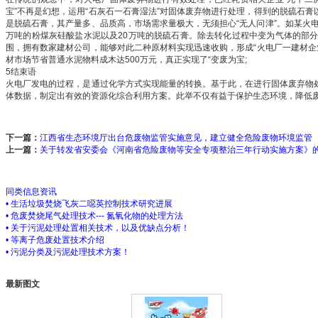
宝”不再是幻想，运用“石灰石一石膏湿法”对固体废弃物进行处理，得到的脱硫石
是脱硫石膏，其产量多、品质高，市场需求量极大，无须担心“无人问津”。如某火
万吨的粉煤灰硅酸盐水泥以及20万吨的脱硫石膏。除去转化过程中变为气体的部
围，拥有数家建材公司，能够对此二种原材料实现迅速收购，形成“火电厂一建材企
材市场节省普通水泥物料成木达500万元，真正实现了“变废为宝;
5结束语
火电厂发电的过程，是通过化学方式实现能量的转换。基于此，在进行固体废弃物
体数据，制定出有效的资源化综合利用方案。此举不仅有益于保护生态环境，降低废
下一篇：
江西省生态环境厅出台危废物监管实施意见，建立健全危险废物环境监管
上一篇：
关于转发省安委会《河南省危险废物等安全专项整治三年行动实施方案》
同类信息资讯
• 生活垃圾焚烧飞灰二噁英控制技术研究进展
• 危废焚烧尾气处理技术--- 氮氧化物的处理方法
• 关于污泥处理处置相关技术，以及优缺点分析！
• 等离子危废处置技术介绍
• 污泥分类及污泥处理技术方案！
最新图文