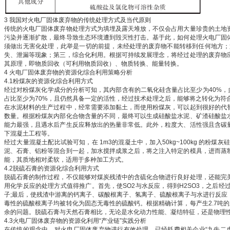
3 我国对火电厂固体废弃物的传统处理方式及当代原则
传统的火电厂固体废弃物处理方式为填埋及露天堆放，不仅会占用大量珍贵的土地
污染并逐渐扩散，最终导致生态环境遭到毁灭性打击。基于此，如何处理火电厂固
须做出无害化处理，此举是一切的前提，未经处理的废弃物不能转移到任何地方；
失、泄漏等现象；第三，综合化利用。根据可持续发展理念，将经过处理的废弃物
其原理，即物质回收（可利用物质回收）、物质转换、能量转换。
4 火电厂固体废弃物的资源化综合利用策略分析
4.1粉煤灰的资源化综合利用方式
经过对粉煤灰化学成分的分析可知，其内部含有的二氧化硅含量占比至少为40%，多
占比至少为70%，且仍然具备一定的活性，经过技术处理之后，能够将之转化为符
在水泥材料的生产过程中，经常需要添加黏土，而使用粉煤灰，可以起到很好的代
数量。根据粉煤灰内部化合物含量的不同，最终可以生成硅酸盐水泥、矿渣硅酸盐
能力最强，且遇水后产生反应释放出的热量非常低。此外，粒度大、活性强且含碳
下混凝土工程等。
经过大量混凝土配比试验可知，在 1m3的混凝土中，加入50kg~100kg 的
泥、石膏、铝粉等混合到一起，加水搅拌成浆之后，将之注入特定的模具，进而蒸
能，其质地相对柔软，适用于多种加工方式。
4.2脱硫石膏的资源化综合利用方式
脱硫石膏的制作过程，不仅能够对煤炭残渣中的含硫化合物进行良好处理，还能完
用化学反应的处理方式值得推广。首先，使SO2与水反应，得到H2SO3，之后经过氢
子;最后，使残渣中游离的钙离子、碳酸根离子、氢离子、硫酸根离子与水进行反应，
毒性的硫酸根离子均被转化为固态无毒性的硫酸钙。根据精确计算，每产生2.7吨
余的问题。脱硫石膏与天然石膏相比，无论是水化动力性能、凝结特征，还是物理
4.3火电厂固体废弃物的资源化利用“产业链”实践分析
在传统的观念中，对火电厂固体废弃物进行有效处理，已经耗费相关企业“九牛二虎