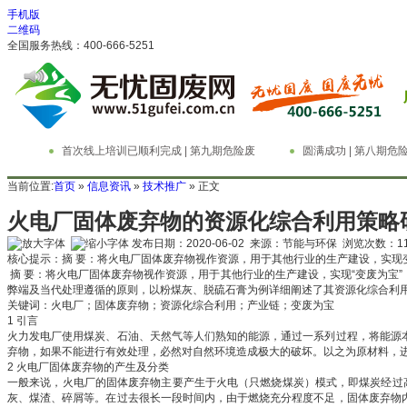
手机版
二维码
全国服务热线：400-666-5251
首次线上培训已顺利完成 | 第九期危险废
圆满成功 | 第八期
物管理与技术实务精英特训营
务精英特训营
当前位置:
首页
»
信息资讯
»
技术推广
» 正文
火电厂固体废弃物的资源化综合利用策略
发布日期：2020-06-02 来源：节能与环保 浏览次数：
1
核心提示：摘 要：将火电厂固体废弃物视作资源，用于其他行业的生产建设，实现
摘 要：将火电厂固体废弃物视作资源，用于其他行业的生产建设，实现“变废为宝
弊端及当代处理遵循的原则，以粉煤灰、脱硫石膏为例详细阐述了其资源化综合利用
关键词：火电厂；固体废弃物；资源化综合利用；产业链；变废为宝
1 引言
火力发电厂使用煤炭、石油、天然气等人们熟知的能源，通过一系列过程，将能源
弃物，如果不能进行有效处理，必然对自然环境造成极大的破坏。以之为原材料，
2 火电厂固体废弃物的产生及分类
一般来说，火电厂的固体废弃物主要产生于火电（只燃烧煤炭）模式，即煤炭经过
灰、煤渣、碎屑等。在过去很长一段时间内，由于燃烧充分程度不足，固体废弃物