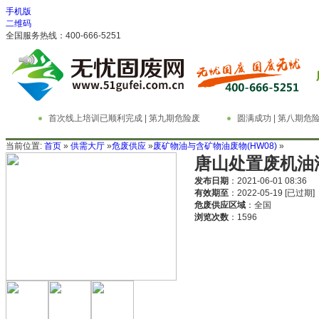
手机版
二维码
全国服务热线：400-666-5251
首次线上培训已顺利完成 | 第九期危险废
圆满成功 | 第八期
物管理与技术实务精英特训营
务精英特训营
当前位置:
首页
»
供需大厅
»
危废供应
»
废矿物油与含矿物油废物(HW08)
»
唐山处置废机油
发布日期
：2021-06-01 08:36
有效期至
：2022-05-19
[已过期]
危废供应区域
：全国
浏览次数
：
1596