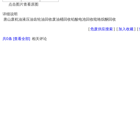
点击图片查看原图
详细说明
唐山废机油液压油齿轮油回收废油桶回收铅酸电池回收吡咯烷酮回收
[
危废供应搜索
] [
加入收藏
] [
共
0
条 [查看全部]
相关评论