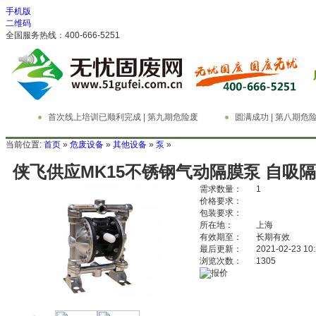
手机版
二维码
全国服务热线：400-666-5251
首次线上培训已顺利完成 | 第九期危险废
圆满成功 | 第八期
物管理与技术实务精英特训营
务精英特训营
当前位置:
首页
»
危废设备
»
其他设备
»
泵
»
侠飞供应MK15不锈钢气动隔膜泵 自吸
需求数量：
1
价格要求：
包装要求：
所在地：
上海
有效期至：
长期有效
最后更新：
2021-02-23 10
浏览次数：
1305