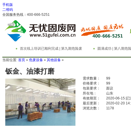
手机版
二维码
全国服务热线：400-666-5251
首次线上培训已顺利完成 | 第九期危险废
圆满成功 | 第八期
物管理与技术实务精英特训营
务精英特训营
当前位置:
首页
»
危废设备
»
其他设备
»
钣金、油漆打磨
需求数量：
99
价格要求：
99
包装要求：
面议
所在地：
山东
有效期至：
2020-06-15
[已
最后更新：
2020-02-20 14
浏览次数：
1178