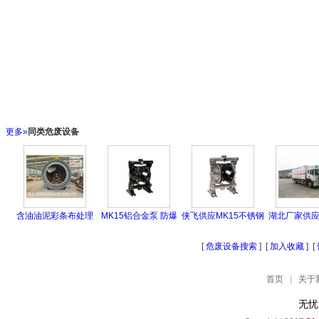
更多»
同类危废设备
含油油泥彩条布处理
MK15铝合金泵 防爆
侠飞供应MK15不锈钢
湖北厂家供
设
隔
气
格
[
危废设备搜索
] [
加入收藏
] [
首页
|
关于
无忧