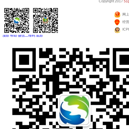
Copyright 2017
51g
网
经
IC
顶部
帮助
微信二维码
底部