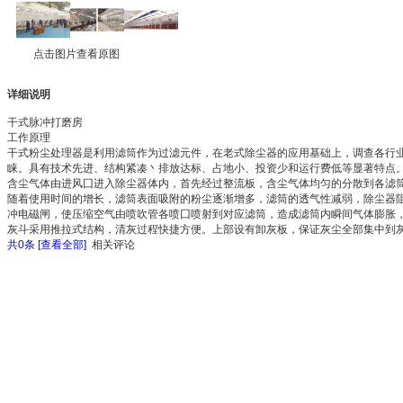
点击图片查看原图
详细说明
干式脉冲打磨房
工作原理
干式粉尘处理器是利用滤筒作为过滤元件，在老式除尘器的应用基础上，调查各行
睐。具有技术先进、结构紧凑丶排放达标、占地小、投资少和运行费低等显著特点
含尘气体由进风囗进入除尘器体内，首先经过整流板，含尘气体均匀的分散到各滤
随着使用时间的增长，滤筒表面吸附的粉尘逐渐增多，滤筒的透气性减弱，除尘器
冲电磁闸，使压缩空气由喷吹管各喷囗喷射到对应滤筒，造成滤筒内瞬间气体膨胀
灰斗采用推拉式结构，清灰过程快捷方便。上部设有卸灰板，保证灰尘全部集中到
共
0
条 [查看全部]
相关评论