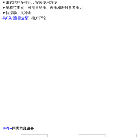
☛形式结构多样化，安装使用方便
☛量程范围宽，可测量绝压、表压和密封参考压力
☛抗振动、抗冲击
共
0
条 [查看全部]
相关评论
更多»
同类危废设备