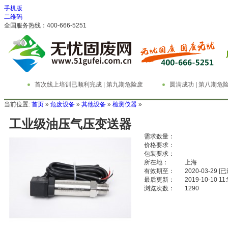
手机版
二维码
全国服务热线：400-666-5251
首次线上培训已顺利完成 | 第九期危险废
圆满成功 | 第八期
物管理与技术实务精英特训营
务精英特训营
当前位置:
首页
»
危废设备
»
其他设备
»
检测仪器
»
工业级油压气压变送器
需求数量：
价格要求：
包装要求：
所在地：
上海
有效期至：
2020-03-29
[已
最后更新：
2019-10-10 11:
浏览次数：
1290