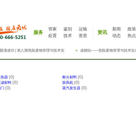
管家
鉴别
运输
新闻
政策
服务
资讯
处置
技术
资质
动态
热点
圆满成功 | 第八期危险废物管理与技术实
成都站——危险废物管理与技术实
精英特训营
特训营完成
(0)
(0)
换热器
耐火材料
(0)
(0)
过滤材料
鼓风机
(0)
(0)
阀门
蒸汽发生器