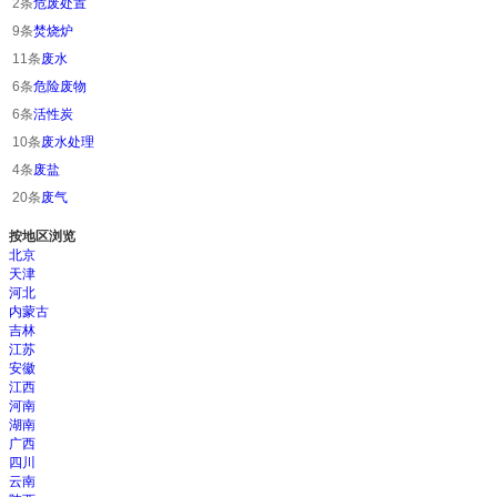
2条
危废处置
9条
焚烧炉
11条
废水
6条
危险废物
6条
活性炭
10条
废水处理
4条
废盐
20条
废气
按地区浏览
北京
天津
河北
内蒙古
吉林
江苏
安徽
江西
河南
湖南
广西
四川
云南