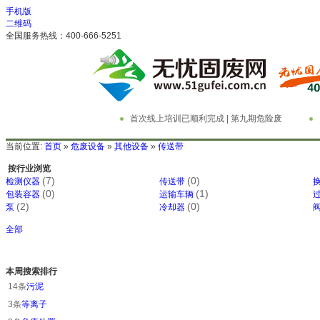
手机版
二维码
全国服务热线：400-666-5251
首次线上培训已顺利完成 | 第九期危险废
物管理与技术实务精英特训营
务
当前位置:
首页
»
危废设备
»
其他设备
»
传送带
按行业浏览
(7)
(0)
检测仪器
传送带
(0)
(1)
包装容器
运输车辆
(2)
(0)
泵
冷却器
全部
本周搜索排行
14条
污泥
3条
等离子