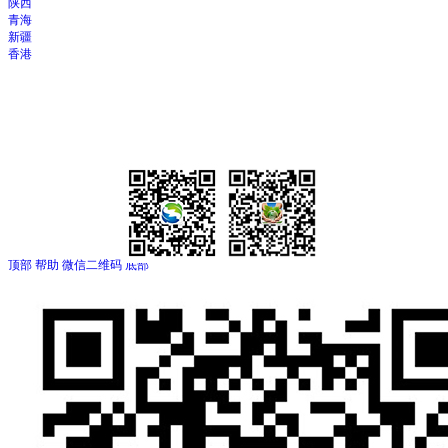
陕西
青海
新疆
香港
顶部
帮助
微信二维码
底部