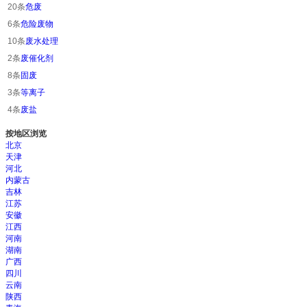
20条
危废
6条
危险废物
10条
废水处理
2条
废催化剂
8条
固废
3条
等离子
4条
废盐
按地区浏览
北京
天津
河北
内蒙古
吉林
江苏
安徽
江西
河南
湖南
广西
四川
云南
陕西