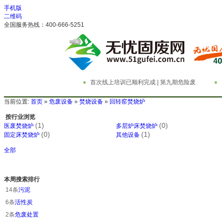
手机版
二维码
全国服务热线：400-666-5251
首次线上培训已顺利完成 | 第九期危险废
物管理与技术实务精英特训营
务
当前位置:
首页
»
危废设备
»
焚烧设备
»
回转窑焚烧炉
按行业浏览
(1)
(0)
医废焚烧炉
多层炉床焚烧炉
(0)
(1)
固定床焚烧炉
其他设备
全部
本周搜索排行
14条
污泥
6条
活性炭
2条
危废处置