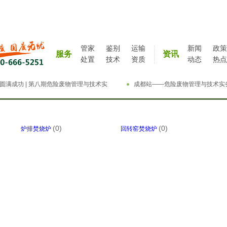
管家
鉴别
运输
新闻
政策
服务
资讯
处置
技术
资质
动态
热点
圆满成功 | 第八期危险废物管理与技术实
成都站——危险废物管理与技术实
精英特训营
特训营完成
(0)
(0)
炉排焚烧炉
回转窑焚烧炉