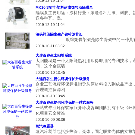
2019-12-19 11:04
MK10(3/8寸)塑料耐腐蚀气动隔膜泵
隔膜泵主要用途：涂料行业：泵送各种油漆、树胶、颜
送各种瓦、瓷、
2019-12-19 11:04
泊头祥茂除尘生产镀锌笼骨架
镀锌笼骨架架是除尘骨架中的一种具有良好
2018-10-11 08:32
大连百谷生太阳墙系统
太阳能墙是一种太阳能热利用即得即用的专利技术，
间，这个金属墙
2018-10-10 13:45
大连百谷生提供环境保护升级服务
企业工艺流程环保标准指导从原材料投入到成品产出
合理调控资源利
2018-10-10 13:45
大连百谷生提供环境保护一站式服务
一站式专业环保管家服务环境咨询团队拥有甲级《环
化项目安全标准
2018-10-09 08:36
蒸汽冷凝器
蒸汽冷凝器包括换热管，壳体，固定联接壳体的支撑