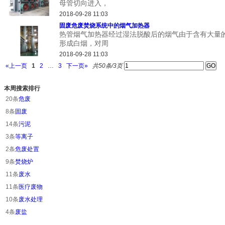
母管切向进入，
2018-09-28 11:03
固废危废焚烧系统中的烟气加热器
热管烟气加热器经过湿法脱酸后的烟气由于含有大量
形成白烟，对周
2018-09-28 11:03
«上一页
1
2
…
3
下一页»
共50条/3页
本周搜索排行
20条
危废
8条
固废
14条
污泥
3条
等离子
2条
危废处置
9条
焚烧炉
11条
废水
11条
医疗废物
10条
废水处理
4条
废盐