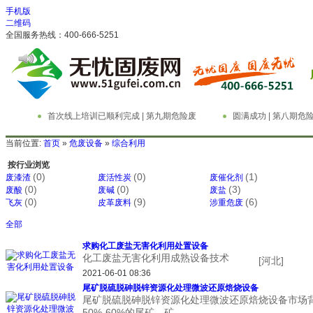
手机版
二维码
全国服务热线：400-666-5251
首次线上培训已顺利完成 | 第九期危险废
圆满成功 | 第八期
物管理与技术实务精英特训营
务精英特训营
当前位置:
首页
»
危废设备
»
综合利用
按行业浏览
(0)
(0)
(1)
废漆渣
废活性炭
废催化剂
(0)
(0)
(3)
废酸
废碱
废盐
(0)
(9)
(6)
飞灰
皮革废料
涉重危废
全部
求购化工废盐无害化利用处置设备
化工废盐无害化利用成熟设备技术
[河北]
2021-06-01 08:36
尾矿脱硫脱砷脱锌资源化处理微波还原焙烧设备
尾矿脱硫脱砷脱锌资源化处理微波还原焙烧设备市场
50%-60%的尾矿、矿