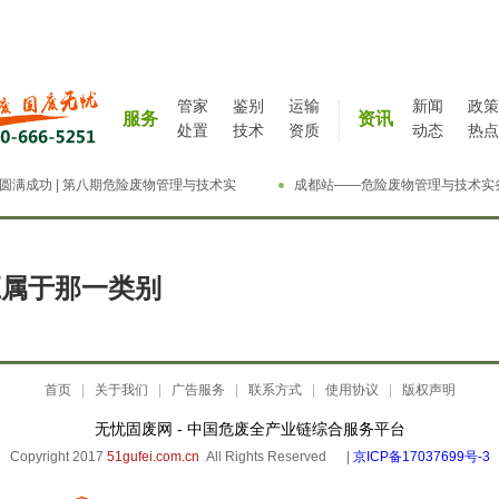
管家
鉴别
运输
新闻
政策
服务
资讯
处置
技术
资质
动态
热点
圆满成功 | 第八期危险废物管理与技术实
成都站——危险废物管理与技术实
精英特训营
特训营完成
应属于那一类别
首页
|
关于我们
|
广告服务
|
联系方式
|
使用协议
|
版权声明
无忧固废网 - 中国危废全产业链综合服务平台
Copyright 2017
51gufei.com.cn
All Rights Reserved |
京ICP备17037699号-3