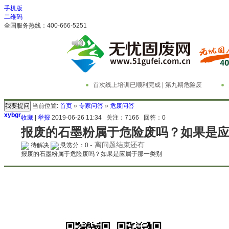
手机版
二维码
全国服务热线：400-666-5251
首次线上培训已顺利完成 | 第九期危险废
物管理与技术实务精英特训营
务
当前位置:
首页
»
专家问答
»
危废问答
xybgr
收藏
|
举报
2019-06-26 11:34
关注：
7166
回答：
0
报废的石墨粉属于危险废吗？如果是
- 离问题结束还有
待解决
悬赏分：0
报废的石墨粉属于危险废吗？如果是应属于那一类别