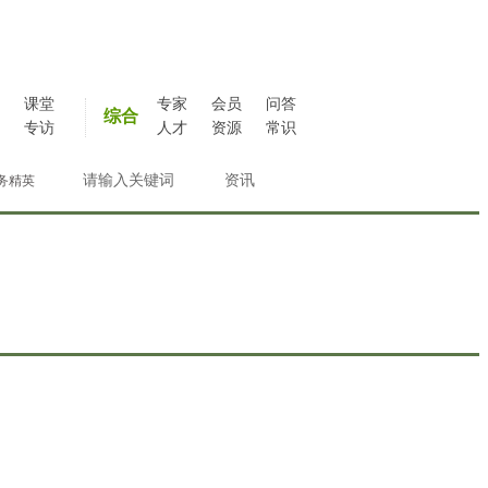
课堂
专家
会员
问答
综合
专访
人才
资源
常识
务精英