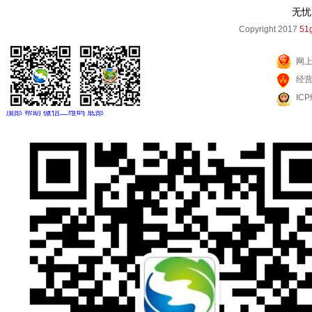
无忧
Copyright 2017
51g
网
经
IC
顶部
帮助
微信二维码
底部