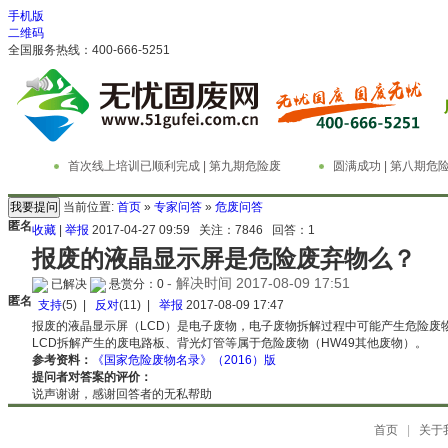
手机版
二维码
全国服务热线：400-666-5251
首次线上培训已顺利完成 | 第九期危险废
圆满成功 | 第八期
物管理与技术实务精英特训营
务精英特训营
当前位置:
首页
»
专家问答
»
危废问答
匿名
收藏
|
举报
2017-04-27 09:59
关注：
7846
回答：
1
报废的液晶显示屏是危险废弃物么？
- 解决时间 2017-08-09 17:51
已解决
悬赏分：0
匿名
支持
(
5
) |
反对
(
11
) |
举报
2017-08-09 17:47
报废的液晶显示屏（LCD）是电子废物，电子废物拆解过程中可能产生危险废
LCD拆解产生的废电路板、背光灯管等属于危险废物（HW49其他废物）。
参考资料：
《国家危险废物名录》（2016）版
提问者对答案的评价：
说声谢谢，感谢回答者的无私帮助
首页
|
关于